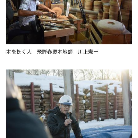
木を挽く人 飛騨春慶木地師 川上憲一